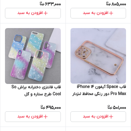
633,000
805,000
افزودن به سبد
افزودن به سبد
قاب Space آیفون iPhone 14
قاب فانتزی دخترانه براش So
Pro Max دور رنگی محافظ لنزدار
Cool طرح ستاره و گل
- صورتی
آیفون13promax
495,000
501,000
افزودن به سبد
افزودن به سبد