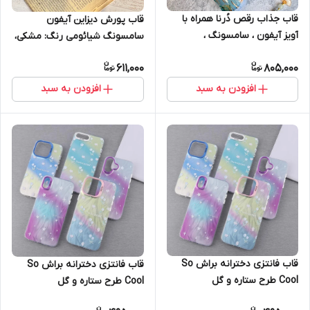
قاب جذاب رقص دُرنا همراه با
قاب پورش دیزاین آیفون
آویز آیفون ، سامسونگ ،
سامسونگ شیائومی رنگ: مشکی،
شیائومی iphone 15promax
مدل: iPhone 16Promax
611,000
805,000
iPhone 15pro
افزودن به سبد
افزودن به سبد
قاب فانتزی دخترانه براش So
قاب فانتزی دخترانه براش So
Cool طرح ستاره و گل
Cool طرح ستاره و گل
آیفون12promax
آیفون11promax