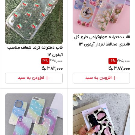
قاب دخترانه هولوگرامی طرح گل
فانتزی محافظ لنزدار آیفون 13
قاب دخترانه ترند شفاف مناسب
آیفون ۱۷
435,000
465,000
12
%
16
%
382,000
387,000
افزودن به سبد
افزودن به سبد