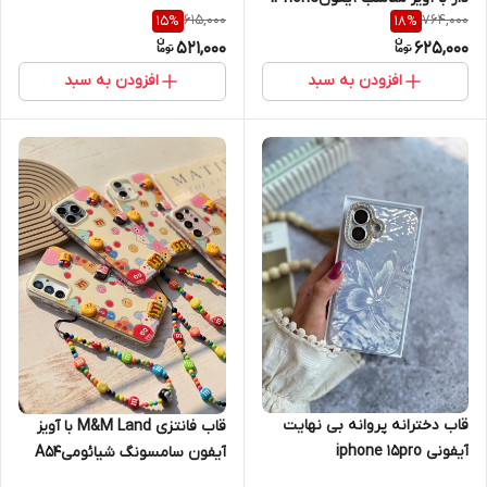
615,000
764,000
15
%
18
%
13Pro iPhone 13Promax
521,000
625,000
iPhone 14Promax iPhone
11Promax iPhone 12 iPhone
افزودن به سبد
افزودن به سبد
12Promax
قاب دخترانه پروانه بی نهایت
قاب فانتزی M&M Land با آویز
آیفونی iphone 15pro
آیفون سامسونگ شیائومیA54
A55 note13 5g