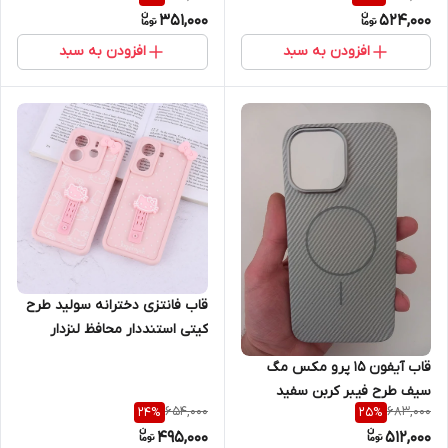
351,000
524,000
Pro Max
افزودن به سبد
افزودن به سبد
قاب فانتزی دخترانه سولید طرح
کیتی استنددار محافظ لنزدار
Apple iPhone 15 Pro Max -
قاب آیفون 15 پرو مکس مگ
صورتی
سیف طرح فیبر کربن سفید
654,000
683,000
24
%
25
%
495,000
512,000