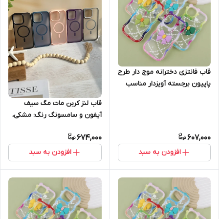
قاب فانتزی دخترانه موج دار طرح
پاپیون برجسته آویزدار مناسب
آیفون Apple iPhone 15
قاب لنز کربن مات مگ سیف
آیفون و سامسونگ رنگ: مشکی،
مدل: iPhone 16Promax رنگ:
674,000
607,000
مشکی، مدل: iPhone 16
افزودن به سبد
افزودن به سبد