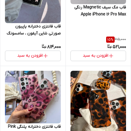
قاب مگ سیف Magnetic رنگی
Apple iPhone 16 Pro Max
قاب فانتزی دخترانه پاپیون
صورتی شاین آیفون ، سامسونگ
615,000
15
%
، شیائومی. رنگ به صورت جور
814,000
521,000
ارسال می گردد 15promax 15pro
افزودن به سبد
افزودن به سبد
قاب فانتزی دخترانه پلنگی Pink