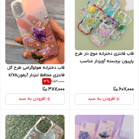
قاب فانتزی دخترانه موج دار طرح
پاپیون برجسته آویزدار مناسب
قاب دخترانه هولوگرامی طرح گل
آیفون Apple iPhone 11
فانتزی محافظ لنزدار آیفونx/xs
453,000
14
%
387,000
607,000
افزودن به سبد
افزودن به سبد