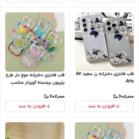
قاب فانتزی دخترانه رز سفید A12
قاب فانتزی دخترانه موج دار طرح
A21s
پاپیون برجسته آویزدار مناسب
آیفون Apple iPhone 16pro
607,000
608,000
افزودن به سبد
افزودن به سبد