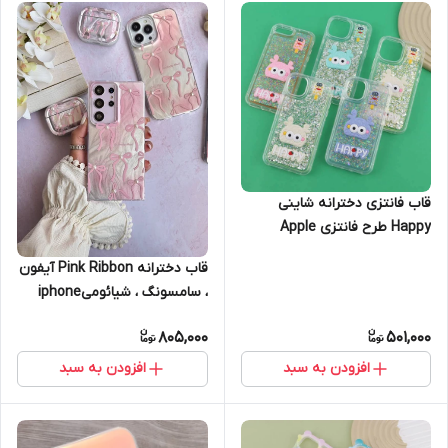
قاب فانتزی دخترانه شاینی
Happy طرح فانتزی Apple
iPhone 15
قاب دخترانه Pink Ribbon آیفون
، سامسونگ ، شیائومیiphone
16pro
805,000
501,000
افزودن به سبد
افزودن به سبد