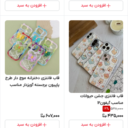
افزودن به سبد
افزودن به سبد
قاب فانتزی دخترانه موج دار طرح
پاپیون برجسته آویزدار مناسب
آیفون Apple iPhone xs max
قاب فانتزی جشن حیوانات
مناسب آیفون12
538,000
19
%
607,000
435,000
افزودن به سبد
افزودن به سبد