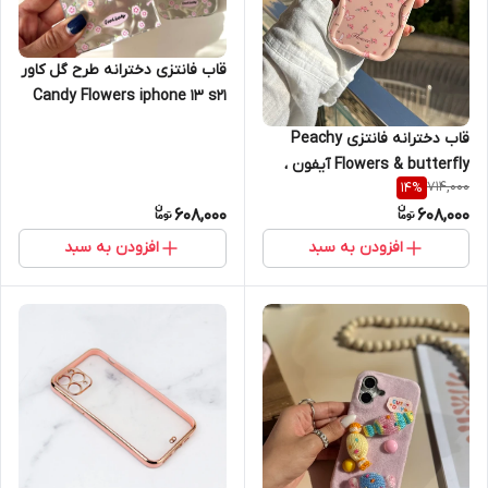
قاب فانتزی دخترانه طرح گل کاور
Candy Flowers iphone 13 s21
fe s20 fe iphone 16 A12 A32 4g
قاب دخترانه فانتزی Peachy
A30s / A50 / A50s Samsung
Flowers & butterfly آیفون ،
A53 Samsung A36 Samsung
714,000
14
%
سامسونگ ، شیائومی iphone
A55
608,000
608,000
16promax iphone 16pro iphone
16 iphone 15promax iphone
افزودن به سبد
افزودن به سبد
15pro iphone 15 iphone
14promax iphone 13promax
iphone 13pro iphone 12promax
iphone 11promax