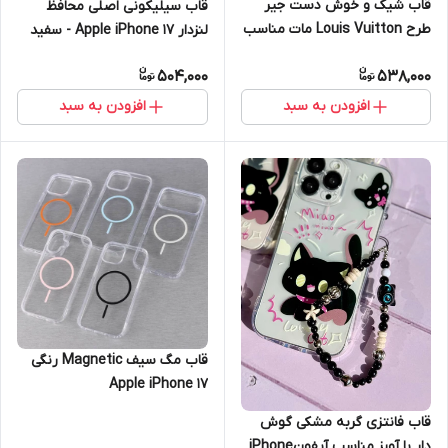
قاب شیک و خوش دست جیر
قاب سیلیکونی اصلی محافظ
طرح Louis Vuitton مات مناسب
لنزدار Apple iPhone 17 - سفید
آیفون Apple iPhone 11 Proرنگ
504,000
538,000
مشکی
افزودن به سبد
افزودن به سبد
قاب مگ سیف Magnetic رنگی
Apple iPhone 17
قاب فانتزی گربه مشکی گوش
دار با آویز مناسب آیفونiPhone