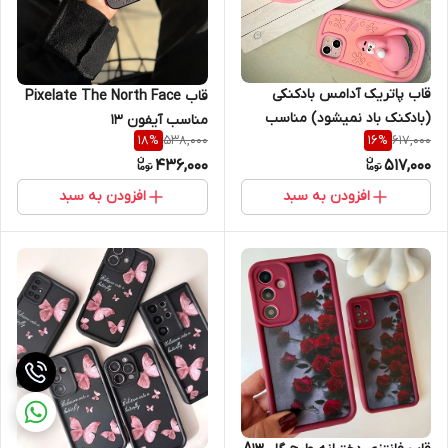
قاب پاتریک آدامس بادکنکی
قاب Pixelate The North Face
(بادکنک باد نمیشود) مناسب
مناسب آیفون 13
538,000
617,000
18
%
16
%
آیفون
436,000
517,000
iphone13promax/12promax
افزودن به سبد
افزودن به سبد