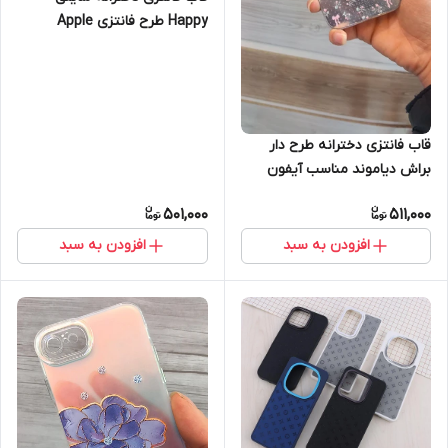
Happy طرح فانتزی Apple
iPhone 11 Pro Max
قاب فانتزی دخترانه طرح دار
براش دیاموند مناسب آیفون
12promax
501,000
511,000
افزودن به سبد
افزودن به سبد