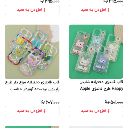
495,000
495,000
افزودن به سبد
افزودن به سبد
قاب فانتزی دخترانه شاینی
قاب فانتزی دخترانه موج دار طرح
Happy طرح فانتزی Apple
پاپیون برجسته آویزدار مناسب
iPhone 12
آیفون Apple iPhone 13promax
607,000
501,000
افزودن به سبد
افزودن به سبد