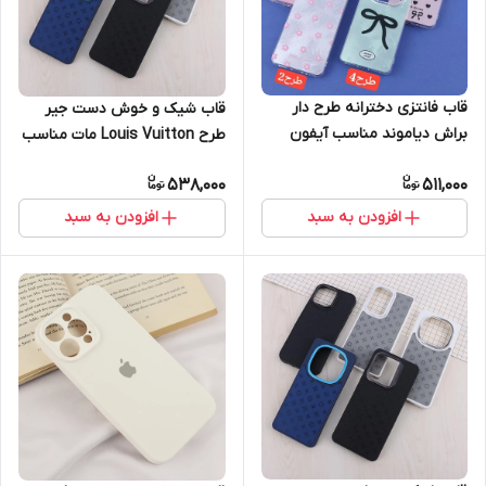
قاب فانتزی دخترانه طرح دار
قاب شیک و خوش دست جیر
براش دیاموند مناسب آیفون
طرح Louis Vuitton مات مناسب
11promax طرح 2 موجود ميباشد
آیفون Apple iPhone 16رنگ
538,000
511,000
مشکی
افزودن به سبد
افزودن به سبد