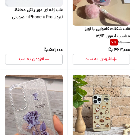
قاب ژله ای دور رنگی محافظ
لنزدار iPhone 11 Pro - صورتی
قاب شکلات کاموایی با آویز
مناسب آیفون 13/14
499,000
7
%
501,000
463,000
افزودن به سبد
افزودن به سبد