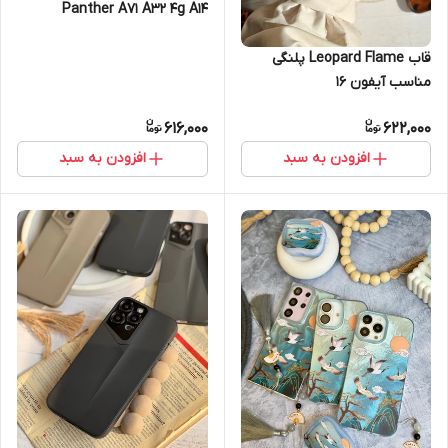
Panther A71 A32 4g A14
Samsung A12 Samsung A21s
Samsung A25 Samsung A15
قاب Leopard Flame پلنگی
Samsung A31 Samsung A51
مناسب آیفون 16
Samsung A53 Samsung A72
616,000
622,000
Xiaomi Note 11 Pro / Note 12
Pro 4G Xiaomi Note 12 (4G)
افزودن به سبد
افزودن به سبد
Xiaomi Note 13 Pro (4G)
Xiaomi Redmi Note 8 Pro
Xiaomi Redmi Note 8