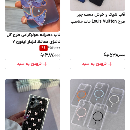
قاب شیک و خوش دست جیر
طرح Louis Vuitton مات مناسب
آیفون Apple iPhone 11
قاب دخترانه هولوگرامی طرح گل
Promaxرنگ مشکی
فانتزی محافظ لنزدار آیفون 7
453,000
14
%
387,000
538,000
افزودن به سبد
افزودن به سبد