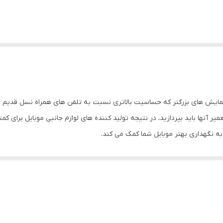
مایش های بزرگتر که حساسیت بالاتری نسبت به تلفن های همراه نسل قدیم خو
میر آنها باید بپردازید، در نتیجه تولید کننده های لوازم جانبی موبایل برای
به نگهداری بهتر موبایل شما کمک می کند.
د می تواند از گوشی شما در برابر خط و خش محافظت کند. در این قاب برای 
شما فراهم می کند. شما با استفاده از این قاب مشکلی برای استفاده از پورت
مت دوربین تلفن همراه طوری طراحی شده است که دارای محافظ لنز می باشد و
ین قاب علاوه بر ظاهر زیبا، وجود استند در قسمت پشتی قاب است که می توان 