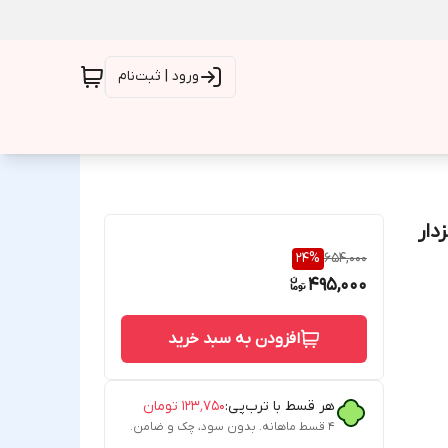
ورود | ثبت‌نام
دار
24
%
654,000
495,000
افزودن به سبد خرید
هر قسط با ترب‌پی:
۱۲۳٬۷۵۰
تومان
۴ قسط ماهانه. بدون سود، چک و ضامن.