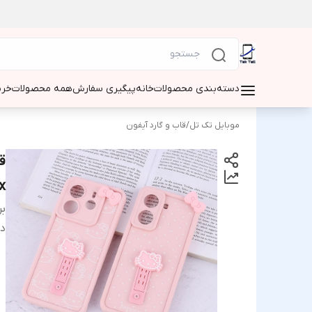
دسته‌بندی محصولات
خانه
پیگیری سفارش
همه محصولات
خری
موبایل تک تل
/
قاب و گارد آیفون
ق
ax
بر
دس