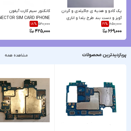
پک کادو و هدیه ی جاکیلدی و گردن
کانکتور سیم کارت آیفون
آویز و دست بند طرح یلدا و اناری
NECTOR SIM CARD IPHONE
520,000
850,000
18
%
21
%
7G | 7G
425,000
669,000
پربازدیدترین محصولات
مشاهده همه