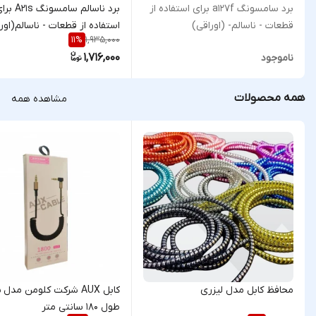
برد سامسونگ a127f برای استفاده از
برد ناسالم سامسونگ 1s
قطعات - ناسالم- (اوراقی)
استفاده از قطعات - ناسالم(اور
1,935,000
11
%
1,716,000
ناموجود
همه محصولات
مشاهده همه
محافظ کابل مدل لیزری
ک
طول 180 سانتی متر