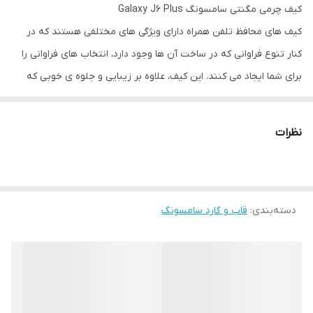
کیف چرمی مگنتی سامسونگ Galaxy J6 Plus
کیف های محافظ تلفن همراه دارای ویژگی های مختلفی هستند که در
کنار تنوع فراوانی که در ساخت آن ها وجود دارد، انتخاب های فراوانی را
برای شما ایجاد می کنند. این کیف، علاوه بر زیبایی و جلوه ی خوبی که
دارد، به خوبی از گوشی شما محافظت می کند و خیال شما را از بابت
اینکه یک محافظ عالی برای تلفن همراه خود خریده اید، راحت می کند.
نظرات
گفتنی است که این کیف به طور کامل از تلفن همراه شما محافظت می
کند و آن را می پوشاند.
درب این کیف به صورت ۳۶۰ باز می شود و هنگام استفاده از گوشی خود،
دسته‌بندی
:
قاب و گارد سامسونگ
هیچگونه مزاحمتی را از این بابت نخواهید داشت. از دیگر مواردی که می
توان به آن اشاره کرد، جاکارتی این کیف است که روی درب آن (قسمت
داخلی) جای گذاری شده است و به راحتی می توانید از آن استفاده کنید،
برای مثال کارت اعتباری، عابر بانک و... خود را درون آن گذاشته و به راحتی
مورد استفاده قرار دهید. به علت ضخامتی هم که این جای کارت دارد،