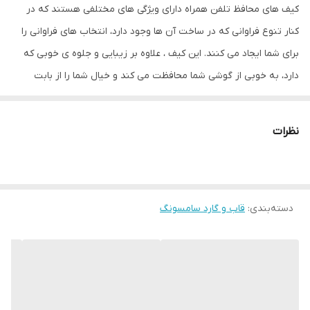
کیف های محافظ تلفن همراه دارای ویژگی های مختلفی هستند که در
کنار تنوع فراوانی که در ساخت آن ها وجود دارد، انتخاب های فراوانی را
برای شما ایجاد می کنند. این کیف ، علاوه بر زیبایی و جلوه ی خوبی که
دارد، به خوبی از گوشی شما محافظت می کند و خیال شما را از بابت
اینکه یک محافظ عالی برای تلفن همراه خود خریده اید، راحت می کند.
گفتنی است که این کیف به طور کامل از تلفن همراه شما محافظت می
نظرات
کند و آن را می پوشاند. درب این کیف به صورت ۳۶۰ باز می شود و
هنگام استفاده از گوشی خود، هیچگونه مزاحمتی را از این بابت نخواهید
داشت. از دیگر مواردی که می توان به آن اشاره کرد، جاکارتی این کیف
دسته‌بندی
:
قاب و گارد سامسونگ
است که روی درب آن (قسمت داخلی) جای گذاری شده است و به راحتی
می توانید از آن استفاده کنید، برای مثال کارت اعتباری ، عابر بانک و... خود
را درون آن گذاشته و به راحتی مورد استفاده قرار دهید. به علت
ضخامتی هم که این جای کارت دارد، نگران تأثیرات منفی کارت ها و
موبایلتان بر هم دیگر نخواهید بود.