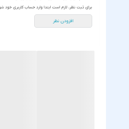
نصب آسان
: بدون نیاز به ابزار یا تخصص خاص، تنه
برای ثبت نظر، لازم است ابتدا وارد حساب کاربری خود شو
مشخصات فنی:
افزودن نظر
نوع: اسپلیتر ADSL تک بوبین
تعداد پورت: 3 عدد (ورودی خط تلفن، خروجی تلفن، خروجی مودم)
رنگ: سفید
ابعاد جمع‌وجور و قابل‌حمل
سازگار با تمام مودم‌های ADSL
کاربرد:
با اتصال اسپلیتر D-Link 30CF
می‌شود.