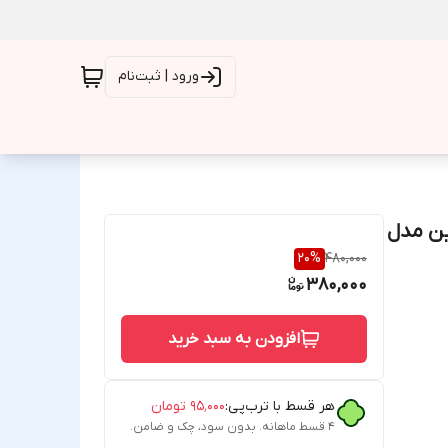
ورود | ثبت‌نام
لینک (D-Link) تک بوبین مدل
20
%
480,000
380,000
افزودن به سبد خرید
هر قسط با ترب‌پی:
۹۵٬۰۰۰
تومان
۴ قسط ماهانه. بدون سود، چک و ضامن.