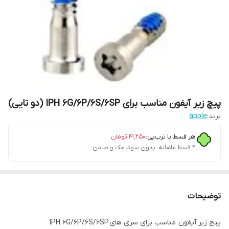
پیچ زیر آیفون مناسب برای IPH 6G/6P/6S/6SP (دو تایی)
برند:
apple
هر قسط با ترب‌پی:
۴۱٬۲۵۰
تومان
۴ قسط ماهانه. بدون سود، چک و ضامن.
توضیحات
پیج زیر آیفون مناسب برای سری های IPH 6G/6P/6S/6SP