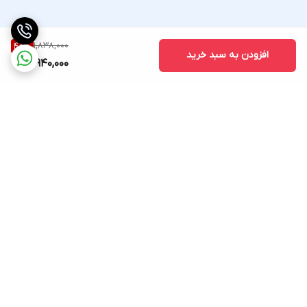
1,838,000
48
%
افزودن به سبد خرید
940,000
برگشت به بالا