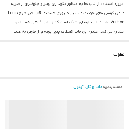
امروزه استفاده از قاب ها به منظور نگهداری بهتر و جلوگیری از ضربه
دیدن گوشی های هوشمند بسیار ضروری هستند. قاب جیر طرح Louis
Vuitton مات دارای جلوه ای شیک است که زیبایی گوشی شما را دو
چندان می کند. جنس این قاب انعطاف پذیر بوده و از طرفی به علت
مقاومت زیاد می تواند به خوبی از قسمت های مختلف گوشی محافظت
کند. قاب جیر طرح Louis Vuitton مات، در محل دکمه های کناری دارای
نظرات
برجستگی هایی است که در هنگام استفاده از آنها راحت تر باشید.
همچنین این قاب در محل پورت ها و دوربین نیز به خوبی برش خورده
است تا در مواقع نیاز به آنها دسترسی داشته باشید.
دسته‌بندی
:
قاب و گارد آیفون