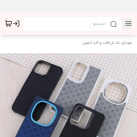
موبایل تک تل
/
قاب و گارد آیفون