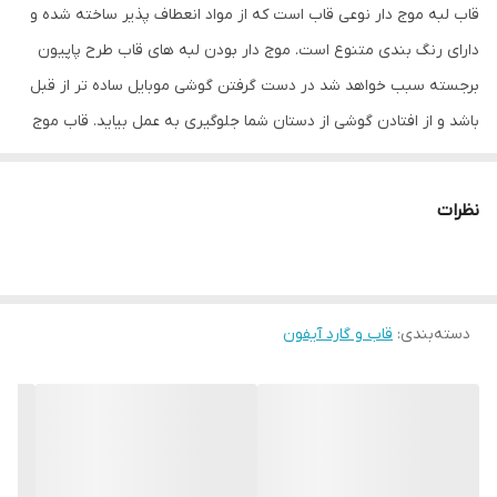
قاب لبه موج دار نوعی قاب است که از مواد انعطاف پذیر ساخته شده و
دارای رنگ بندی متنوع است. موج دار بودن لبه های قاب طرح پاپیون
برجسته سبب خواهد شد در دست گرفتن گوشی موبایل ساده تر از قبل
باشد و از افتادن گوشی از دستان شما جلوگیری به عمل بیاید. قاب موج
دار طرح پاپیون برجسته در طرح های فانتزی مختلفی وجود دارد و در کنار
محافظت از بدنه تلفن همراه شما ظاهری متفاوت و زیبا به آن می
نظرات
بخشد.
قاب موج دار طرح پاپیون برجسته برای دکمه های کناری پوششی در نظر
گرفته شده که در کنار مراقبت خوب از آنها دسترسی راحت به دکمه ها را
دسته‌بندی
:
قاب و گارد آیفون
برای شما فراهم می کند. شما با استفاده از این قاب مشکلی برای استفاده
از پورت ها و دوربین گوشی خود نخواهید داشت، چون این قسمت ها با
دقت مناسبی برش خورده اند. همچنین در قسمت زیرین این محصول
یک بند آویز نیز طراحی شده که باعث راحتی بیشتر در استفاده از گوشی
خواهد شد.