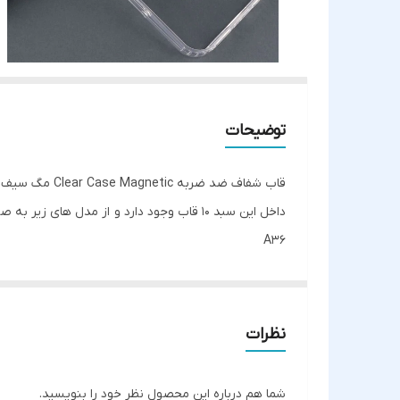
توضیحات
قاب شفاف ضد ضربه Clear Case Magnetic مگ سیف
داخل این سبد 10 قاب وجود دارد و از مدل های زیر به صورت جور و رندوم 10 عدد ارسال می گردد (ایفون و سامسونگ)
A36
ایفون 12promax
A26
11pro
نظرات
ایفون 13/14
A17
شما هم درباره این محصول نظر خود را بنویسید.