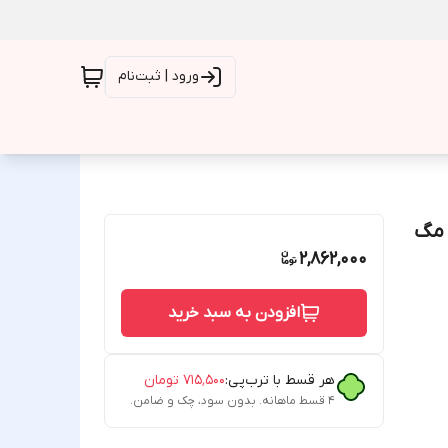
ورود | ثبت‌نام
ید عمده قاب شفاف ضد ضربه Clear Case Magnetic مگ
2,862,000
افزودن به سبد خرید
هر قسط با ترب‌پی:
۷۱۵٬۵۰۰
تومان
۴ قسط ماهانه. بدون سود، چک و ضامن.