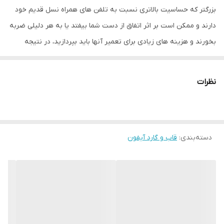
بزرگتر که حساسیت بالاتری نسبت به تلفن های همراه نسل قدیم خود
دارند و ممکن است بر اثر اتفاق از دست شما بیفتد یا به هر دلیلی ضربه
بخورند و هزینه های زیادی برای تعمیر آنها باید بپردازید، در نتیجه
تولید کننده های لوازم جانبی موبایل برای کمتر شدن احتمال آسیب
دیدن تلفن همراه شما قاب ها و محافظ صفحه نمایش را طراحی کرده اند
نظرات
که تا حد زیادی به نگهداری بهتر موبایل شما کمک می کند. قاب متال
ایرون با داشتن صفحه پشتی شفاف یک قاب مقاوم است و همچنین برای
محافظت هرچه بیشتر از تلفن همراهتان در قسمت برش دوربین دارای
دسته‌بندی
:
قاب و گارد آیفون
برجستگی می باشد و میتواند تا حد زیادی از ایجاد خط و خش بر روی
دوربین تلفن همراه شما جلوگیری کند.
همچنین این قاب به ابعاد گوشی شما اضافه نمی کند. در ضمن وزن کمی
دارد به همین دلیل وزن گوشی شما را هم زیاد نخواهد کرد و شما می
توانید استفاده ای لذت بخش را از این قاب داشته باشید در این قاب برای
دکمه های کناری پوششی در نظر گرفته شده در کنار مراقبت خوب از آنها