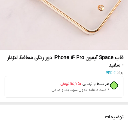
قاب Space آیفون iPhone 14 Pro دور رنگی محافظ لنزدار
- سفید
برند:
apple
هر قسط با ترب‌پی:
۱۱۵٬۷۵۰
تومان
۴ قسط ماهانه. بدون سود، چک و ضامن.
توضیحات