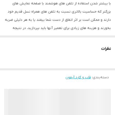
با بیشتر شدن استفاده از تلفن های هوشمند با صفحه نمایش های
بزرگتر که حساسیت بالاتری نسبت به تلفن های همراه نسل قدیم خود
دارند و ممکن است بر اثر اتفاق از دست شما بیفتد یا به هر دلیلی ضربه
بخورند و هزینه های زیادی برای تعمیر آنها باید بپردازید، در نتیجه
تولید کننده های لوازم جانبی موبایل برای کمتر شدن احتمال آسیب
دیدن تلفن همراه شما قاب ها و محافظ صفحه نمایش را طراحی کرده اند
نظرات
که تا حد زیادی به نگهداری بهتر موبایل شما کمک می کند.
قاب Space دور رنگی به دلیل جنس انعطاف پذیری که دارد می تواند از
گوشی شما در برابر خط و خش محافظت کند. در این قاب برای دکمه های
دسته‌بندی
:
قاب و گارد آیفون
کناری پوششی در نظر گرفته شده تا در کنار مراقبت خوب از آنها
دسترسی راحت به دکمه ها را برای شما فراهم می کند. شما با استفاده از
این قاب مشکلی برای استفاده از پورت های گوشی خود نخواهید داشت
چون با دقت مناسبی در قسمت پورت ها و دوربین برش خورده است.
همچنین این قاب در قسمت دوربین تلفن همراه طوری طراحی شده