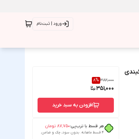
ورود | ثبت‌نام
یفون مناسبiPhone 16Promax رنگبندی
8
%
382,000
351,000
افزودن به سبد خرید
هر قسط با ترب‌پی:
۸۷٬۷۵۰
تومان
۴ قسط ماهانه. بدون سود، چک و ضامن.