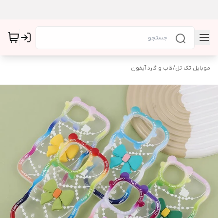
موبایل تک تل
/
قاب و گارد آیفون