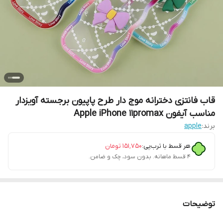
قاب فانتزی دخترانه موج دار طرح پاپیون برجسته آویزدار
مناسب آیفون Apple iPhone 11promax
برند:
apple
هر قسط با ترب‌پی:
۱۵۱٬۷۵۰
تومان
۴ قسط ماهانه. بدون سود، چک و ضامن.
توضیحات