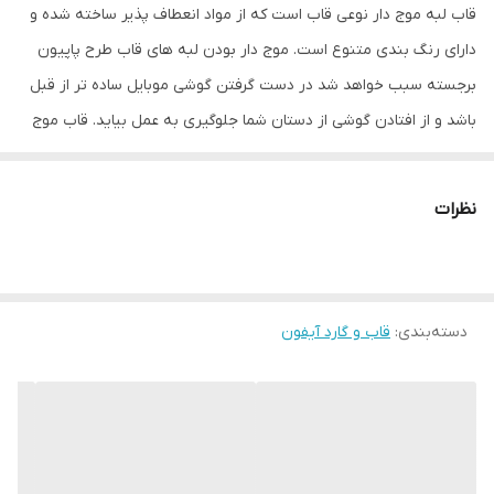
قاب لبه موج دار نوعی قاب است که از مواد انعطاف پذیر ساخته شده و
دارای رنگ بندی متنوع است. موج دار بودن لبه های قاب طرح پاپیون
برجسته سبب خواهد شد در دست گرفتن گوشی موبایل ساده تر از قبل
باشد و از افتادن گوشی از دستان شما جلوگیری به عمل بیاید. قاب موج
دار طرح پاپیون برجسته در طرح های فانتزی مختلفی وجود دارد و در کنار
محافظت از بدنه تلفن همراه شما ظاهری متفاوت و زیبا به آن می
نظرات
بخشد.
قاب موج دار طرح پاپیون برجسته برای دکمه های کناری پوششی در نظر
گرفته شده که در کنار مراقبت خوب از آنها دسترسی راحت به دکمه ها را
دسته‌بندی
:
قاب و گارد آیفون
برای شما فراهم می کند. شما با استفاده از این قاب مشکلی برای استفاده
از پورت ها و دوربین گوشی خود نخواهید داشت، چون این قسمت ها با
دقت مناسبی برش خورده اند. همچنین در قسمت زیرین این محصول
یک بند آویز نیز طراحی شده که باعث راحتی بیشتر در استفاده از گوشی
خواهد شد.