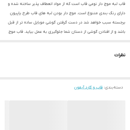
قاب لبه موج دار نوعی قاب است که از مواد انعطاف پذیر ساخته شده و
دارای رنگ بندی متنوع است. موج دار بودن لبه های قاب طرح پاپیون
برجسته سبب خواهد شد در دست گرفتن گوشی موبایل ساده تر از قبل
باشد و از افتادن گوشی از دستان شما جلوگیری به عمل بیاید. قاب موج
دار طرح پاپیون برجسته در طرح های فانتزی مختلفی وجود دارد و در کنار
محافظت از بدنه تلفن همراه شما ظاهری متفاوت و زیبا به آن می
نظرات
بخشد.
قاب موج دار طرح پاپیون برجسته برای دکمه های کناری پوششی در نظر
گرفته شده که در کنار مراقبت خوب از آنها دسترسی راحت به دکمه ها را
دسته‌بندی
:
قاب و گارد آیفون
برای شما فراهم می کند. شما با استفاده از این قاب مشکلی برای استفاده
از پورت ها و دوربین گوشی خود نخواهید داشت، چون این قسمت ها با
دقت مناسبی برش خورده اند. همچنین در قسمت زیرین این محصول
یک بند آویز نیز طراحی شده که باعث راحتی بیشتر در استفاده از گوشی
خواهد شد.