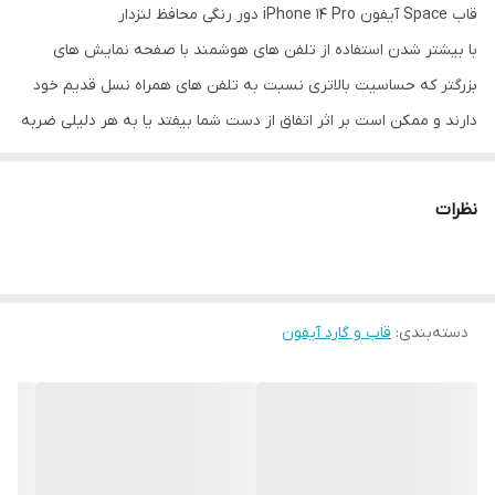
قاب Space آیفون iPhone 14 Pro دور رنگی محافظ لنزدار
با بیشتر شدن استفاده از تلفن های هوشمند با صفحه نمایش های
بزرگتر که حساسیت بالاتری نسبت به تلفن های همراه نسل قدیم خود
دارند و ممکن است بر اثر اتفاق از دست شما بیفتد یا به هر دلیلی ضربه
بخورند و هزینه های زیادی برای تعمیر آنها باید بپردازید، در نتیجه
تولید کننده های لوازم جانبی موبایل برای کمتر شدن احتمال آسیب
نظرات
دیدن تلفن همراه شما قاب ها و محافظ صفحه نمایش را طراحی کرده اند
که تا حد زیادی به نگهداری بهتر موبایل شما کمک می کند.
قاب Space دور رنگی به دلیل جنس انعطاف پذیری که دارد می تواند از
دسته‌بندی
:
قاب و گارد آیفون
گوشی شما در برابر خط و خش محافظت کند. در این قاب برای دکمه های
کناری پوششی در نظر گرفته شده تا در کنار مراقبت خوب از آنها
دسترسی راحت به دکمه ها را برای شما فراهم می کند. شما با استفاده از
این قاب مشکلی برای استفاده از پورت های گوشی خود نخواهید داشت
چون با دقت مناسبی در قسمت پورت ها و دوربین برش خورده است.