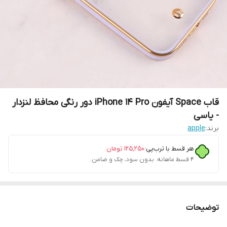
قاب Space آیفون iPhone 14 Pro دور رنگی محافظ لنزدار
- یاسی
برند:
apple
هر قسط با ترب‌پی:
۱۲۵٬۲۵۰
تومان
۴ قسط ماهانه. بدون سود، چک و ضامن.
توضیحات