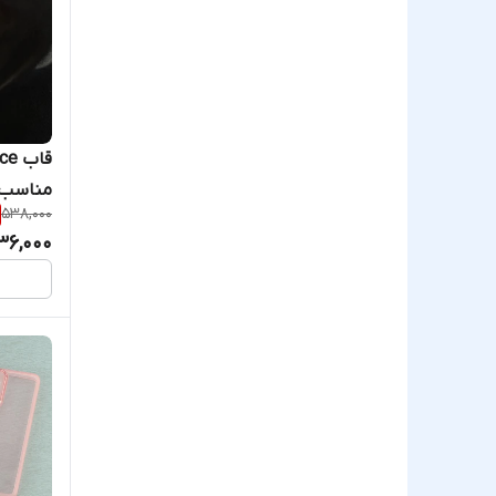
قاب
مناسب آ
538,000
36,000