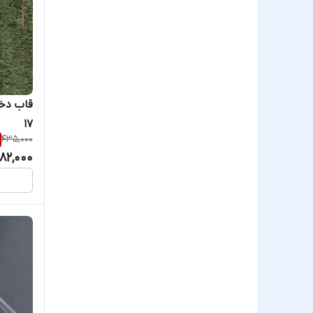
قاب دخت
۱۷
435,000
82,000