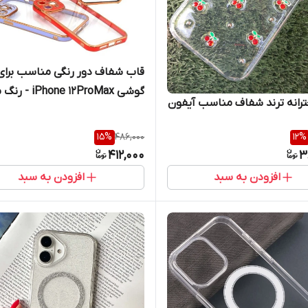
قاب شفاف دور رنگی مناسب برای
گوشی iPhone 12ProMax - رنگ مشکی
رانه ترند شفاف مناسب آیفون
15
%
486,000
12
%
412,000
3
افزودن به سبد
افزودن به سبد