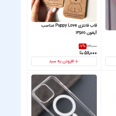
قاب فانتزی Puppy Love مناسب
آیفون 13pro
17
%
622,000
511,000
افزودن به سبد