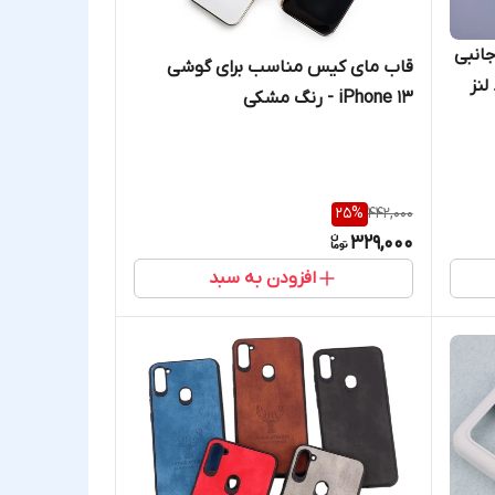
جانبی
قاب مای کیس مناسب برای گوشی
 لنز
iPhone 13 - رنگ مشکی
 20 وات، محافظ
25
%
442,000
329,000
افزودن به سبد