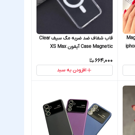
 مگ سیف شاینی Magic
قاب شفاف ضد ضربه مگ سیف Clear
iphone 
Case Magnetic آیفون XS Max
iPh
664,000
Sams
افزودن به سبد