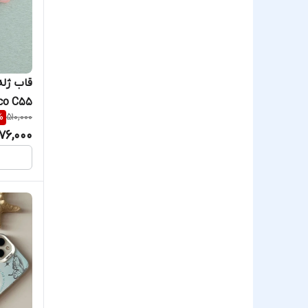
Poco C55 رنگ سفید 
%
510,000
76,000