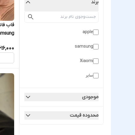
برند
apple
samsung
616,000
Xiaomi
ver Bow
سایر
موجودی
محدوده قیمت