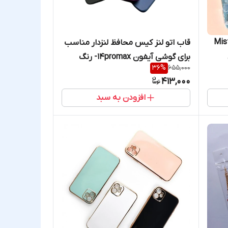
Misty Bu
قاب اتو لنز کیس محافظ لنزدار مناسب
برای گوشی آیفون 14promax- رنگ
36
%
655,000
iphone 13 iphone 1
مشکی - سرمه ای
413,000
iphone 
افزودن به سبد
A25 Samsung
(4G) Samsung A26 
Samsung
S
Xi