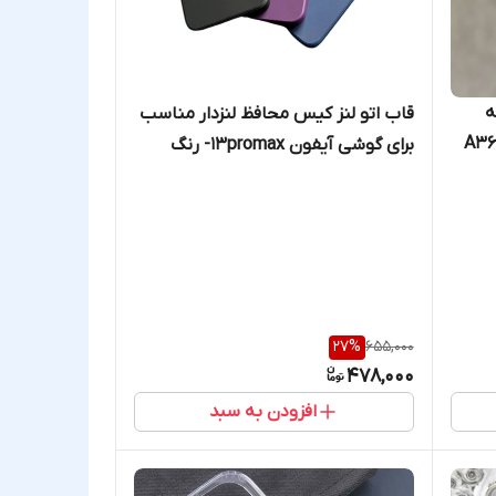
گربه
قاب اتو لنز کیس محافظ لنزدار مناسب
مناسب A36, Samsung A53
برای گوشی آیفون 13promax- رنگ
Xi
سرمه ای
(4G) Xiaomi Note
27
%
655,000
478,000
افزودن به سبد