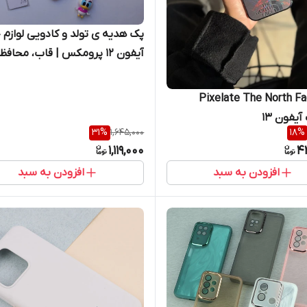
پک هدیه ی تولد و کادویی لوازم 
آیفون 12 پرومکس | قاب، محافظ
نگین‌دار، محافظ شارژر
کابل، جاکلیدی و دستبند
 Pixelate The North Face
یفون 13
31
%
1,645,000
18
%
1,119,000
4
افزودن به سبد
افزودن به سبد