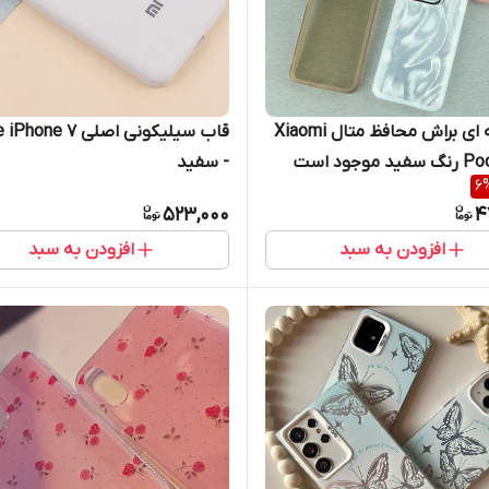
قاب ژله ای براش محافظ متال Xiaomi
قاب سیلیکونی اصلی ne 7
موجود است
- سفید
6
523,000
4
افزودن به سبد
افزودن به سبد