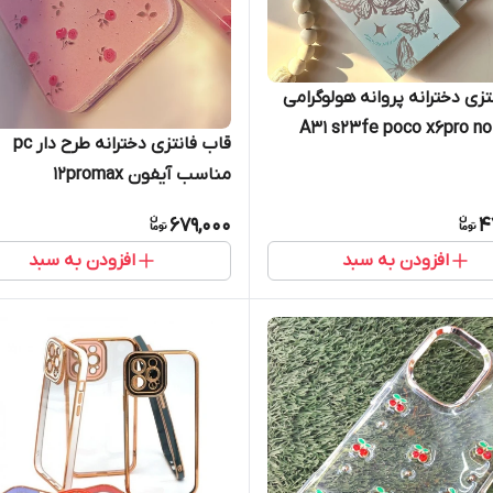
تزی دخترانه پروانه هولوگرامی
َA31 s23fe poco x6pro n
قاب فانتزی دخترانه طرح دار pc
مناسب آیفون 12promax
679,000
4
افزودن به سبد
افزودن به سبد