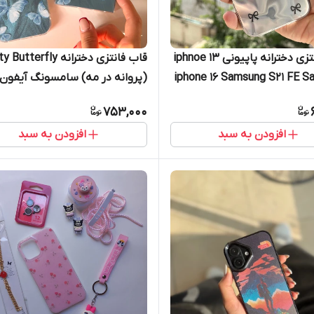
قاب فانتزی دخترانه پاپیونی iphnoe 13
قاب فانتزی دخترانه tterfly
iphone 16 Samsung S21 FE Samsung
(پروانه در مه) سامسونگ آیفون
A15 Samsung A25 Samsung A30s /
شیائومی 7promax
753,000
16 Samsung A15 Samsung
A50 / A50s Samsung A35 Samsung
افزودن به سبد
افزودن به سبد
 A17 Samsung A32
A53 Samsung A56 Samsung S20 FE
Samsung A53
Samsung S24 Ultra Sil
 A52 / A52s Samsung A36
amsung A35 Samsung S20 FE
aomi Note 11 Pro / Note 12 Pro
(4G) Xiaomi Note 14 Pro (4G)