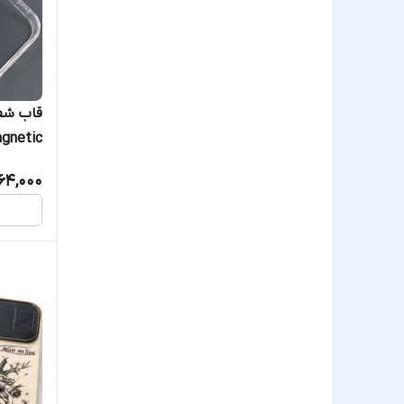
Magnetic مگ سیف 3 / 14
64,000