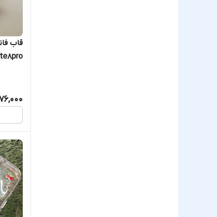
قاب فان
ote8pro
note8
76,000