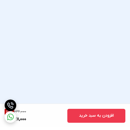
632,000
30
%
افزودن به سبد خرید
438,000