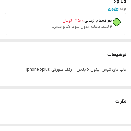
6plus
برند:
apple
هر قسط با ترب‌پی:
۱۱۴٬۵۰۰
تومان
۴ قسط ماهانه. بدون سود، چک و ضامن.
توضیحات
قاب مای کیس آیفون 6 پلاس _ رنگ صورتی iphone 6plus
نظرات