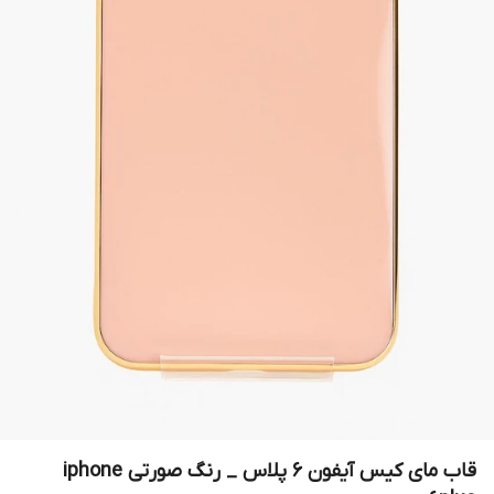
قاب مای کیس آیفون 6 پلاس _ رنگ صورتی iphone