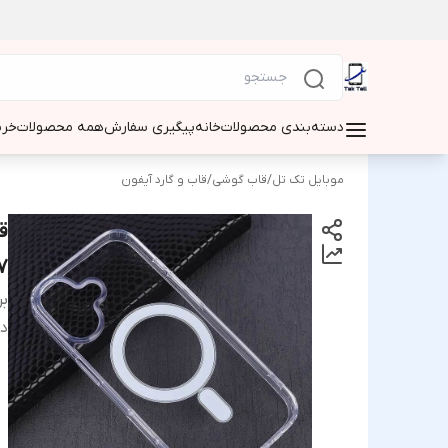
دسته‌بندی محصولات
خانه
پیگیری سفارش
همه محصولات
خری
موبایل تک تل
/
قاب گوشی
/
قاب و گارد آیفون
7
بر
دس