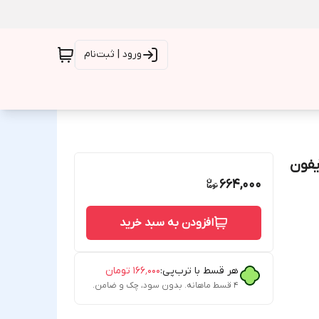
ورود | ثبت‌نام
ضربه مگ سیف Clear Case Magnetic آیفون
664,000
افزودن به سبد خرید
هر قسط با ترب‌پی:
۱۶۶٬۰۰۰
تومان
۴ قسط ماهانه. بدون سود، چک و ضامن.