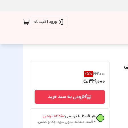
ورود | ثبت‌نام
25
%
442,000
329,000
افزودن به سبد خرید
هر قسط با ترب‌پی:
۸۲٬۲۵۰
تومان
۴ قسط ماهانه. بدون سود، چک و ضامن.