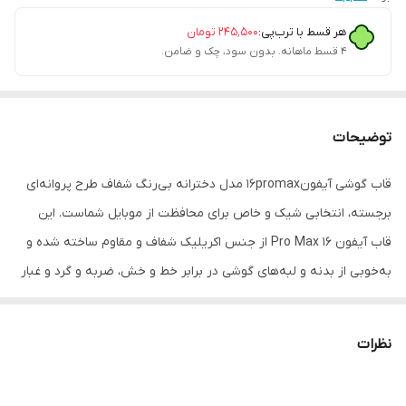
هر قسط با ترب‌پی:
۲۴۵٬۵۰۰
تومان
۴ قسط ماهانه. بدون سود، چک و ضامن.
توضیحات
قاب گوشی آیفون16promax مدل دخترانه بی‌رنگ شفاف طرح پروانه‌ای
برجسته، انتخابی شیک و خاص برای محافظت از موبایل شماست. این
قاب آیفون 16 Pro Max از جنس اکریلیک شفاف و مقاوم ساخته شده و
به‌خوبی از بدنه و لبه‌های گوشی در برابر خط و خش، ضربه و گرد و غبار
محافظت می‌کند.
اگر به دنبال قاب آیفون 16 Pro Max فانتزی و دخترانه هستید، این مدل
نظرات
پروانه‌ای برجسته سه‌بعدی با طراحی چشم‌نواز، گوشی شما را خاص و
متفاوت می‌کند. شفاف بودن قاب باعث می‌شود رنگ اصلی گوشی حفظ