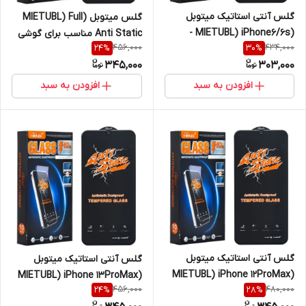
گلس آنتی استاتیک میتوبل
گلس میتوبل (MIETUBL) Full
(MIETUBL) iPhone6/6s -
Anti Static مناسب برای گوشی
456,000
434,000
24
%
30
%
مشکی / سفید
iPhone 14Pro Max
345,000
303,000
افزودن به سبد
افزودن به سبد
گلس آنتی استاتیک میتوبل
گلس آنتی استاتیک میتوبل
(MIETUBL) iPhone 12ProMax
(MIETUBL) iPhone 13ProMax
456,000
480,000
24
%
28
%