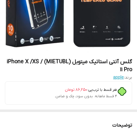
گلس آنتی استاتیک میتوبل (MIETUBL) iPhone X /XS /
11 Pro
برند:
apple
هر قسط با ترب‌پی:
۸۶٬۲۵۰
تومان
۴ قسط ماهانه. بدون سود، چک و ضامن.
توضیحات