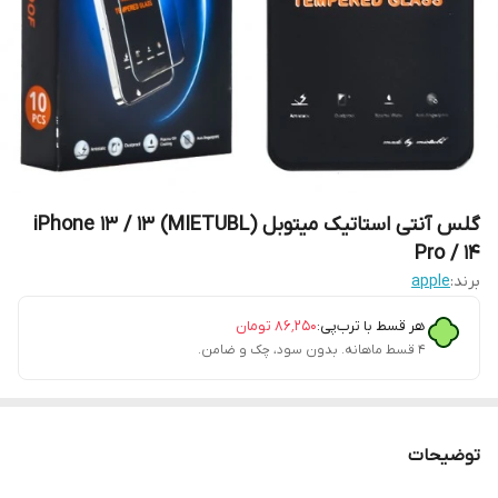
گلس آنتی استاتیک میتوبل (MIETUBL) iPhone 13 / 13
Pro / 14
برند:
apple
هر قسط با ترب‌پی:
۸۶٬۲۵۰
تومان
۴ قسط ماهانه. بدون سود، چک و ضامن.
توضیحات