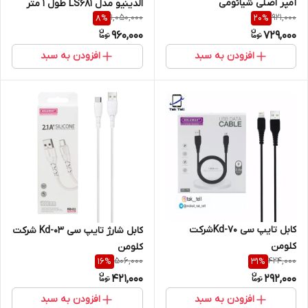
آمپر اصلی شیائومی
الدینیو مدل LS681 طول 1 متر
1,050,000
921,000
8
%
20
%
960,000
729,000
افزودن به سبد
افزودن به سبد
کابل تایپ سی Kd-70شرکت
کابل شارژ تایپ سی Kd-03 شرکت
کلومن
کلومن
506,000
424,000
16
%
31
%
421,000
292,000
افزودن به سبد
افزودن به سبد