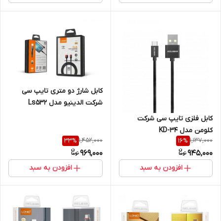
کابل شارژ دو متری تایپ سی
شرکت الدینیو مدل Ls532
کابل فلزی تایپ سی شرکت
کلومن مدل KD-34
1,452,000
1,137,000
33
%
16
%
969,000
945,000
افزودن به سبد
افزودن به سبد