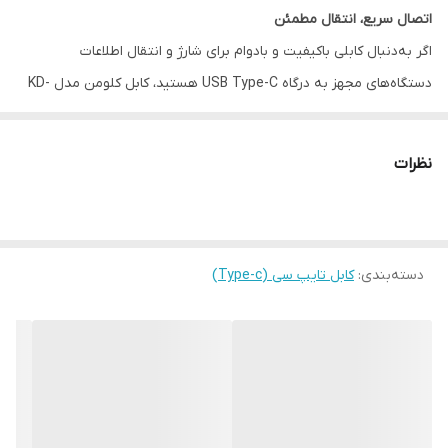
اتصال سریع، انتقال مطمئن
اگر به‌دنبال کابلی باکیفیت و بادوام برای شارژ و انتقال اطلاعات
دستگاه‌های مجهز به درگاه USB Type-C هستید، کابل کلومن مدل KD-
34 انتخابی مناسب و اقتصادی برای شماست. این کابل با طراحی مقاوم و
طول استاندارد، تمامی نیازهای روزمره شما را برآورده می‌کند.
نظرات
ویژگی‌ها:
نوع رابط:
USB Type-C
طول کابل:
1 متر
دسته‌بندی
:
جنس روکش:
کابل تایپ سی (Type-c)
فلزی مقاوم در برابر کشش و گره خوردگی
قابلیت‌ها:
شارژ سریع (Fast Charging)
انتقال داده با سرعت بالا
سازگاری گسترده:
مناسب برای انواع گوشی‌ها، تبلت‌ها و دستگاه‌های
دارای درگاه Type-C