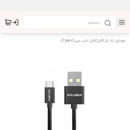
موبایل تک تل
/
کابل
/
کابل تایپ سی (Type-c)