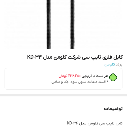
کابل فلزی تایپ سی شرکت کلومن مدل KD-34
برند:
کلومن
هر قسط با ترب‌پی:
۲۳۶٬۲۵۰
تومان
۴ قسط ماهانه. بدون سود، چک و ضامن.
توضیحات
کابل تایپ سی کلومن مدل KD-34