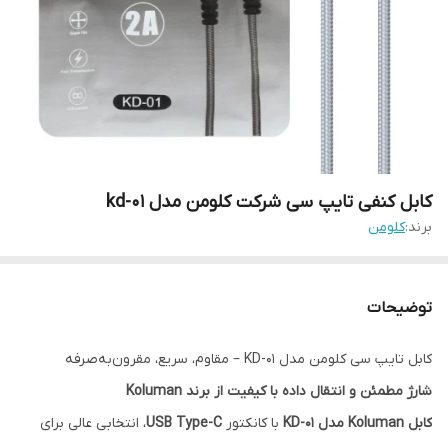
کابل کنفی تایپ سی شرکت کلومن مدل kd-01
برند:
کلومن
توضیحات
کابل تایپ سی کلومن مدل KD-01 – مقاوم، سریع، مقرون‌به‌صرفه
شارژ مطمئن و انتقال داده با کیفیت از برند Koluman
کابل Koluman مدل KD-01
با کانکتور
USB Type-C
، انتخابی عالی برای