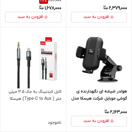
2,122,000
20
%
1,678,000
2,379,000
افزودن به سبد
افزودن به سبد
هولدر شیشه ای نگهدارنده ی
کابل لایتنینگ به جک 3.5 میلی
گوشی موبایل شرکت هیسکا مدل
متر ( Type-C to Aux) هیسکا
HK-2107
(HISKA) مدل W26
2,163,000
افزودن به سبد
ناموجود