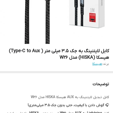
کابل لایتنینگ به جک 3.5 میلی متر ( Type-C to Aux)
هیسکا (HISKA) مدل W26
برند:
هیسکا
توضیحات
کابل تبدیل لایتنینگ به AUX هیسکا HISKA مدل W26
🎧
گوش دادن با کیفیت، حتی بدون جک ۳.۵ میلی‌متری!