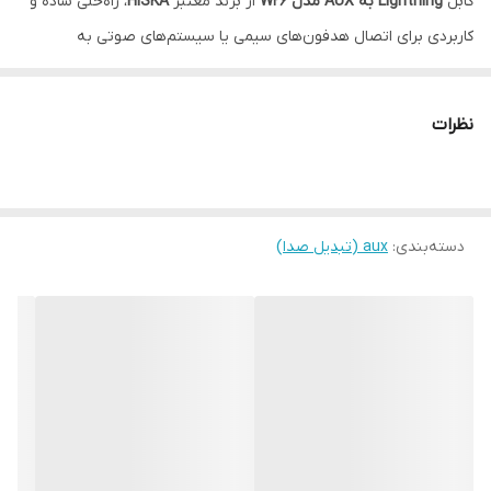
کابل
Lightning به AUX مدل W26
از برند معتبر
HISKA
، راه‌حلی ساده و
کاربردی برای اتصال هدفون‌های سیمی یا سیستم‌های صوتی به
آیفون‌های فاقد جک ۳.۵ میلی‌متری است. این تبدیل بدون افت کیفیت
صدا، تجربه‌ای بی‌نقص از موسیقی، مکالمه و پادکست برای شما فراهم
نظرات
می‌کند.
✅ مشخصات محصول:
برند:
HISKA (هیسکا)
مدل:
W26
دسته‌بندی
:
aux (تبدیل صدا)
نوع رابط:
Lightning به جک ۳.۵ میلی‌متر (AUX)
سازگاری:
تمام مدل‌های آیفون با پورت لایتنینگ (iPhone 7 تا سری
15)
طول کابل:
حدود 10 تا 15 سانتی‌متر – مناسب برای حمل آسان
قابلیت‌ها:
پشتیبانی از صدا و مکالمه (در برخی مدل‌ها)
🎵 مزایا: