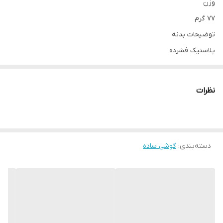
وزن
۷۷ گرم
توضیحات بدنه
پلاستیک فشرده
تعداد سیم کارت
دو عدد
نظرات
اندازه
۱.۷۷ اینچ
سایر قابلیت‌ها
دسته‌بندی
:
صفحه نمایش از نوع QQVGA
گوشی ساده
تراشه
Unisoc SC۶۵۱۳E
حافظه داخلی
۴ مگابایت