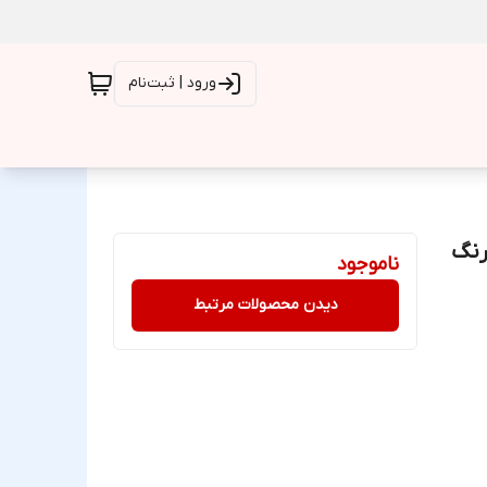
ورود | ثبت‌نام
ار اورجینال آیفون 11promax – رنگ
ناموجود
دیدن محصولات مرتبط