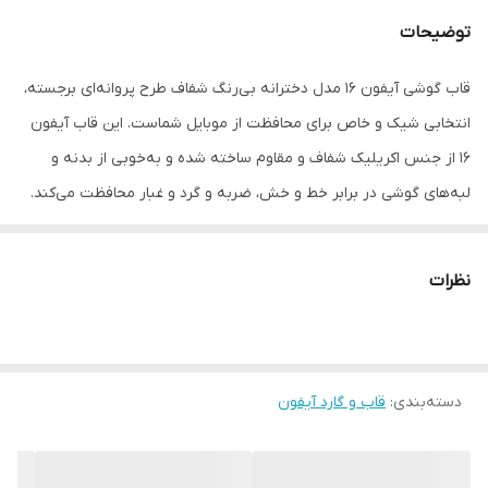
توضیحات
قاب گوشی آیفون 16 مدل دخترانه بی‌رنگ شفاف طرح پروانه‌ای برجسته،
انتخابی شیک و خاص برای محافظت از موبایل شماست. این قاب آیفون
16 از جنس اکریلیک شفاف و مقاوم ساخته شده و به‌خوبی از بدنه و
لبه‌های گوشی در برابر خط و خش، ضربه و گرد و غبار محافظت می‌کند.
اگر به دنبال قاب آیفون 16 فانتزی و دخترانه هستید، این مدل پروانه‌ای
برجسته سه‌بعدی با طراحی چشم‌نواز، گوشی شما را خاص و متفاوت
نظرات
می‌کند. شفاف بودن قاب باعث می‌شود رنگ اصلی گوشی حفظ شود و در
عین حال زیبایی طرح پروانه‌ای برجسته هم جلوه‌گر باشد.
ویژگی‌ها:
دسته‌بندی
:
مناسب برای آیفون 16 (iPhone 16)
قاب و گارد آیفون
قاب دخترانه فانتزی بی‌رنگ و شفاف با طرح پروانه‌ای برجسته
سه‌بعدی