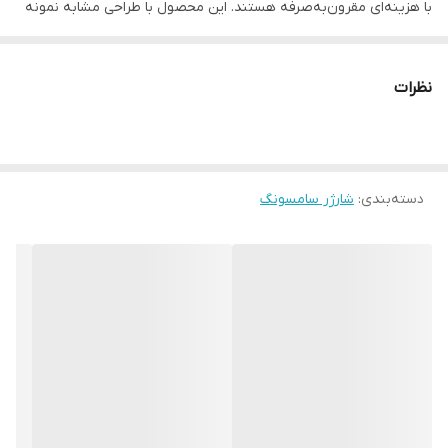
با هزینه‌ای مقرون‌به‌صرفه هستند. این محصول با طراحی مشابه نمونه
اورجینال سامسونگ، هم از نظر ظاهری حرفه‌ای‌ست و هم کارایی قابل
قبولی ارائه می‌دهد.
نظرات
⭐ ویژگی‌های محصول:
طراحی مشابه نمونه اصلی (High Copy)
با ظاهر کاملاً شبیه کلگی‌های اصلی سامسونگ – مناسب برای افرادی
دسته‌بندی
:
شارژر سامسونگ
که ظاهر و کیفیت برایشان اهمیت دارد.
پشتیبانی از فناوری شارژ سریع (Fast Charging)
قابلیت شارژ سریع با توان خروجی تا 15 وات (در مدل‌های مختلف) –
مناسب برای اکثر گوشی‌های اندرویدی.
پورت خروجی USB یا Type-C
بسته به مدل انتخابی، دارای خروجی USB-A یا USB-C – سازگار با
کابل‌های مختلف.
ابعاد جمع‌وجور و سبک