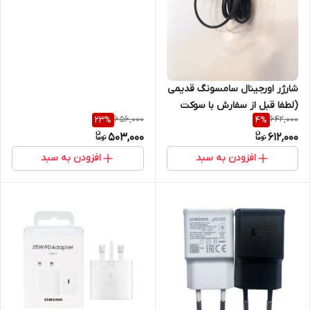
شارژر اورجینال سامسونگ قدیمی
(لطفا قبل از سفارش با سوکت
656,000
642,000
23
%
4
%
گوشی خود تطابق بدهید )
503,000
612,000
افزودن به سبد
افزودن به سبد