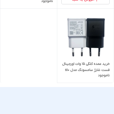
ناموجود
خرید عمده کلگی 15 وات اورجینال
فست شارژ سامسونگ مدل s10
ناموجود
ساخت ویتنام 5عدد ارسال می
شود (توضیحات را بخوانید)