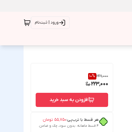
ورود | ثبت‌نام
10
%
249,000
223,000
افزودن به سبد خرید
هر قسط با ترب‌پی:
۵۵٬۷۵۰
تومان
۴ قسط ماهانه. بدون سود، چک و ضامن.