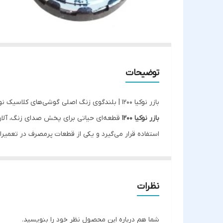
توضیحات
بازر نوکیا 1200 | بلندگوی زنگ اصلی گوشی‌های کلاسیک نوکیا
بازر نوکیا 1200
استفاده قرار می‌گیرد و یکی از قطعات پرمصرف در تعمیرات
مشخصات فنی:
🧩
نوع قطعه:
بازر (Buzzer)
📱
سازگار با گوشی:
Nokia 1200 و مدل‌های مشابه
نظرات
🔊
کاربرد:
پخش صدای زنگ، پیام، آلارم
🛠️
نصب:
به‌صورت لحیمی یا فشاری (بسته به مدل ب
شما هم درباره این محصول نظر خود را بنویسید.