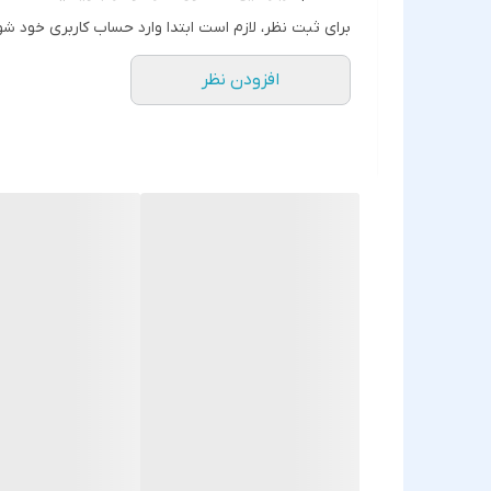
🧪
کیفیت:
موجود در درجه 1 (اورجینال)، و کیفیت معمولی
برای ثبت نظر، لازم است ابتدا وارد حساب کاربری خود شو
مدل‌های سازگار:
افزودن نظر
این بازر قابل استفاده روی مدل‌های زیر نیز هست:
Nokia 1200
Nokia 1202 / 1208 / 1209
Nokia 1280 / 103 / 105
Nokia 1616 / 1650 / 1800
و بسیاری از گوشی‌های کلاسیک با طراحی برد مشابه
علائم خرابی بازر:
گوشی زنگ نمی‌خورد با وجود سالم بودن مدار
صدای زنگ یا تماس بسیار ضعیف یا قطع‌شده
شنیدن نویز یا خش خش به جای صدای شفاف