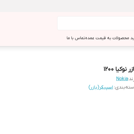
د محصولات به قیمت عمده
تماس با ما
زر نوکیا 1200
ند:
Nokia
ته‌بندی
:
اسپیکر(بازر)