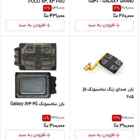
G530 - GALAXY GRAND
POCO X3, X3 PRO
549,000
309,000
21
%
12
%
PRIME
431,000
270,000
افزودن به سبد
افزودن به سبد
بازر صدای زنگ سامسونگ j5
2015
بازر سامسونگ Galaxy A24 4G
337,000
402,000
10
%
22
%
300,000
310,000
افزودن به سبد
افزودن به سبد