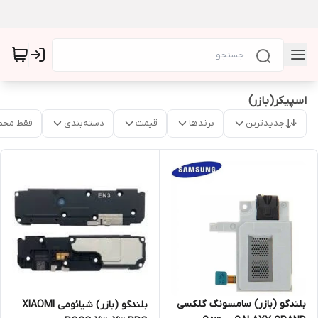
اسپیکر(بازر)
جدیدترین
برندها
قیمت
دسته‌بندی
فقط محص
بلندگو (بازر) سامسونگ گلکسی
بلندگو (بازر) شیائومی XIAOMI