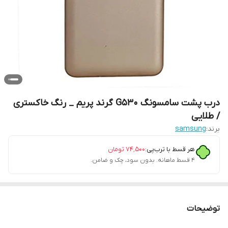
درب پشت سامسونگ G530 گرند پریم _ رنگ خاکستری
/ طلایی
برند:
samsung
هر قسط با ترب‌پی:
۷۴٬۵۰۰
تومان
۴ قسط ماهانه. بدون سود، چک و ضامن.
توضیحات