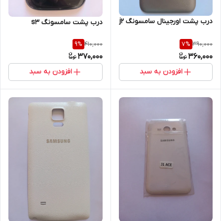
درب پشت اورجینال سامسونگ j2
درب پشت سامسونگ s3
410,000
390,000
9
%
7
%
370,000
360,000
افزودن به سبد
افزودن به سبد