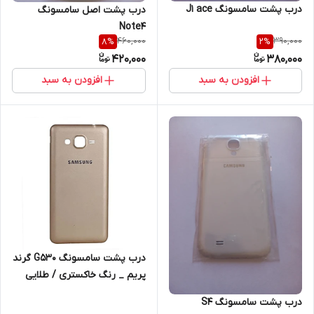
درب پشت سامسونگ J1 ace
درب پشت اصل سامسونگ
Note4
460,000
390,000
8
%
2
%
420,000
380,000
افزودن به سبد
افزودن به سبد
درب پشت سامسونگ G530 گرند
پریم _ رنگ خاکستری / طلایی
درب پشت سامسونگ S4