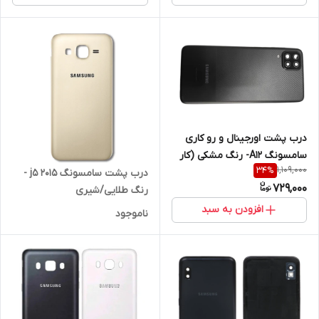
درب پشت اورجینال و رو کاری
سامسونگ A12- رنگ مشکی (کار
1,109,000
34
%
کرده)
درب پشت سامسونگ j5 2015 -
729,000
رنگ طلایی/شیری
افزودن به سبد
ناموجود