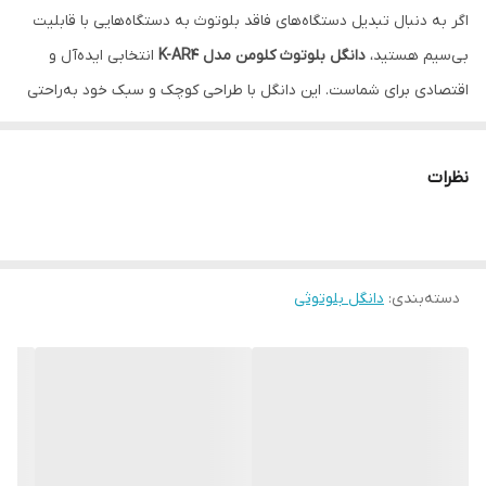
اگر به دنبال تبدیل دستگاه‌های فاقد بلوتوث به دستگاه‌هایی با قابلیت
بی‌سیم هستید،
دانگل بلوتوث کلومن مدل K-AR4
انتخابی ایده‌آل و
اقتصادی برای شماست. این دانگل با طراحی کوچک و سبک خود به‌راحتی
به درگاه AUX خودرو، اسپیکر یا هدفون شما متصل می‌شود و امکان
پخش موسیقی یا تماس صوتی از طریق بلوتوث را فراهم می‌کند.
نظرات
ویژگی‌ها:
اتصال سریع و پایدار بلوتوث
نسخه 5.0 برای کیفیت بهتر صدا و
اتصال بدون قطعی
دسته‌بندی
:
میکروفون داخلی
دانگل بلوتوثی
برای مکالمه هندزفری در خودرو یا هنگام استفاده با
هدفون
باتری داخلی قابل شارژ
با دوام مناسب برای استفاده روزانه
طراحی ساده و جمع‌وجور
برای حمل آسان و کاربرد در خودرو، اسپیکر یا
سیستم صوتی خانگی
سازگار با تمامی دستگاه‌های دارای خروجی AUX