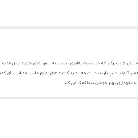
مایش های بزرگتر که حساسیت بالاتری نسبت به تلفن های همراه نسل قدیم خو
میر آنها باید بپردازید، در نتیجه تولید کننده های لوازم جانبی موبایل برای
به نگهداری بهتر موبایل شما کمک می کند.
د می تواند از گوشی شما در برابر خط و خش محافظت کند. در این قاب برای 
شما فراهم می کند. شما با استفاده از این قاب مشکلی برای استفاده از پورت
مت دوربین تلفن همراه طوری طراحی شده است که دارای محافظ لنز می باشد و
ین قاب علاوه بر ظاهر زیبا، وجود استند در قسمت پشتی قاب است که می توان 