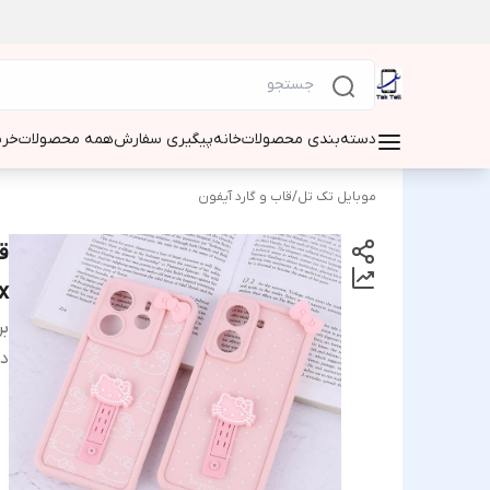
دسته‌بندی محصولات
خانه
پیگیری سفارش
همه محصولات
خری
موبایل تک تل
/
قاب و گارد آیفون
ق
ax
بر
دس