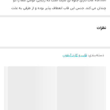
Vuitton مات دارای جلوه ای شیک است که زیبایی گوشی شما را دو
چندان می کند. جنس این قاب انعطاف پذیر بوده و از طرفی به علت
مقاومت زیاد می تواند به خوبی از قسمت های مختلف گوشی محافظت
کند. قاب جیر طرح Louis Vuitton مات، در محل دکمه های کناری دارای
نظرات
برجستگی هایی است که در هنگام استفاده از آنها راحت تر باشید.
همچنین این قاب در محل پورت ها و دوربین نیز به خوبی برش خورده
است تا در مواقع نیاز به آنها دسترسی داشته باشید.
دسته‌بندی
:
قاب و گارد آیفون