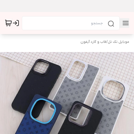
موبایل تک تل
/
قاب و گارد آیفون