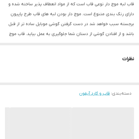
قاب لبه موج دار نوعی قاب است که از مواد انعطاف پذیر ساخته شده و
دارای رنگ بندی متنوع است. موج دار بودن لبه های قاب طرح پاپیون
برجسته سبب خواهد شد در دست گرفتن گوشی موبایل ساده تر از قبل
باشد و از افتادن گوشی از دستان شما جلوگیری به عمل بیاید. قاب موج
دار طرح پاپیون برجسته در طرح های فانتزی مختلفی وجود دارد و در کنار
محافظت از بدنه تلفن همراه شما ظاهری متفاوت و زیبا به آن می
نظرات
بخشد.
قاب موج دار طرح پاپیون برجسته برای دکمه های کناری پوششی در نظر
گرفته شده که در کنار مراقبت خوب از آنها دسترسی راحت به دکمه ها را
دسته‌بندی
:
قاب و گارد آیفون
برای شما فراهم می کند. شما با استفاده از این قاب مشکلی برای استفاده
از پورت ها و دوربین گوشی خود نخواهید داشت، چون این قسمت ها با
دقت مناسبی برش خورده اند. همچنین در قسمت زیرین این محصول
یک بند آویز نیز طراحی شده که باعث راحتی بیشتر در استفاده از گوشی
خواهد شد.