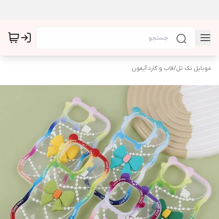
موبایل تک تل
/
قاب و گارد آیفون