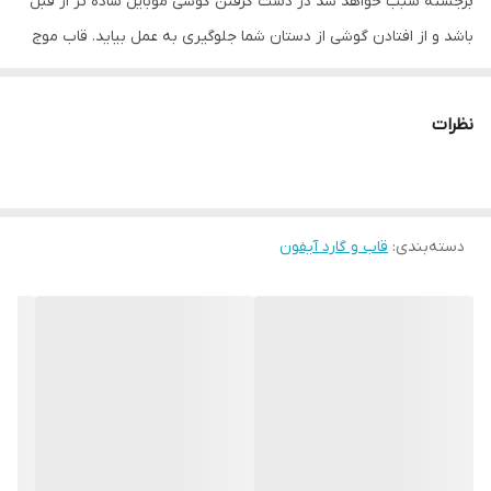
برجسته سبب خواهد شد در دست گرفتن گوشی موبایل ساده تر از قبل
باشد و از افتادن گوشی از دستان شما جلوگیری به عمل بیاید. قاب موج
دار طرح پاپیون برجسته در طرح های فانتزی مختلفی وجود دارد و در کنار
محافظت از بدنه تلفن همراه شما ظاهری متفاوت و زیبا به آن می
نظرات
بخشد.
قاب موج دار طرح پاپیون برجسته برای دکمه های کناری پوششی در نظر
گرفته شده که در کنار مراقبت خوب از آنها دسترسی راحت به دکمه ها را
دسته‌بندی
:
قاب و گارد آیفون
برای شما فراهم می کند. شما با استفاده از این قاب مشکلی برای استفاده
از پورت ها و دوربین گوشی خود نخواهید داشت، چون این قسمت ها با
دقت مناسبی برش خورده اند. همچنین در قسمت زیرین این محصول
یک بند آویز نیز طراحی شده که باعث راحتی بیشتر در استفاده از گوشی
خواهد شد.