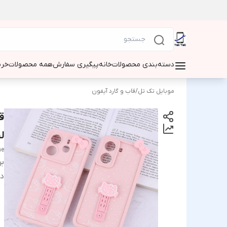
دسته‌بندی محصولات
خانه
پیگیری سفارش
همه محصولات
خری
موبایل تک تل
/
قاب و گارد آیفون
ق
لنزدارx
ne
بر
دس