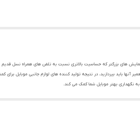
مایش های بزرگتر که حساسیت بالاتری نسبت به تلفن های همراه نسل قدیم خو
میر آنها باید بپردازید، در نتیجه تولید کننده های لوازم جانبی موبایل برای
به نگهداری بهتر موبایل شما کمک می کند.
د می تواند از گوشی شما در برابر خط و خش محافظت کند. در این قاب برای 
شما فراهم می کند. شما با استفاده از این قاب مشکلی برای استفاده از پورت
مت دوربین تلفن همراه طوری طراحی شده است که دارای محافظ لنز می باشد و
ین قاب علاوه بر ظاهر زیبا، وجود استند در قسمت پشتی قاب است که می توان 