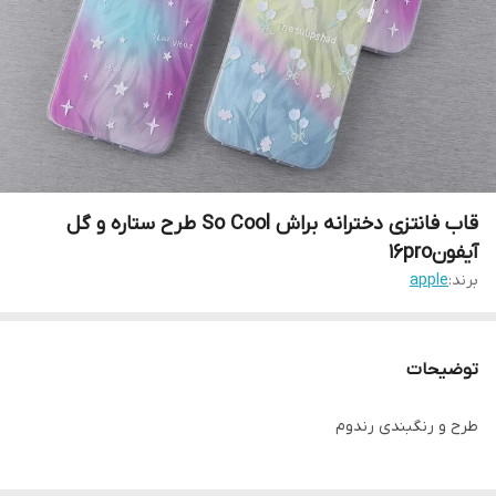
قاب فانتزی دخترانه براش So Cool طرح ستاره و گل
آیفون16pro
برند:
apple
توضیحات
طرح و رنگبندی رندوم