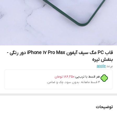
قاب PC مگ سیف آیفون iPhone 17 Pro Max دور رنگی -
بنفش تیره
برند:
apple
هر قسط با ترب‌پی:
۱۸۶٬۲۵۰
تومان
۴ قسط ماهانه. بدون سود، چک و ضامن.
توضیحات