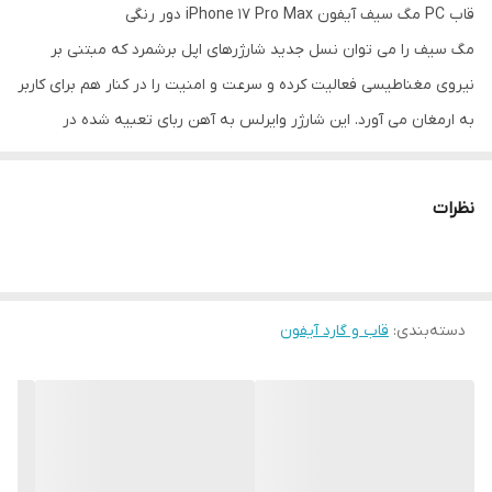
قاب PC مگ سیف آیفون iPhone 17 Pro Max دور رنگی
مگ سیف را می توان نسل جدید شارژرهای اپل برشمرد که مبتنی بر
نیروی مغناطیسی فعالیت کرده و سرعت و امنیت را در کنار هم برای کاربر
به ارمغان می آورد. این شارژر وایرلس به آهن ربای تعبیه شده در
قسمت پشتی گوشی متصل شده و با توان مطلوبی به شارژ تلفن همراه
کاربر می پردازد. بهره گیری از این تکنولوژی جدید و نوپا مستلزم استفاده
نظرات
از لوازم جانبی های مناسب خود نیز است. کمپانی های مختلف با در نظر
گرفتن این نیاز دست به تولید گاردهایی زده اند که قابلیت پشتیبانی از
این نوع شارژر را دارند.
دسته‌بندی
:
قاب و گارد آیفون
قاب PC مگ سیف دور رنگی ضمن محافظت از تلفن همراه، سازگار با
شارژر MagSafe نیز بوده و کاربر را برای استفاده از این نوع شارژر با
مشکل عدم اتصال آهن ربا روبه رو نخواهد کرد. طراحی این قاب سبب
شده ظاهر اصلی گوشی حفظ شده و تنها در برابر صدمات احتمالی و خط
و خش از گوشی شما محافظت شود. قسمت پشتی این قاب جنس