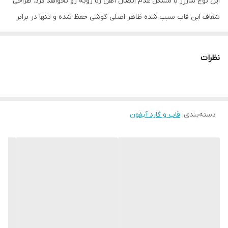
این نوع شارژر با مشکل عدم اتصال آهن ربا روبه رو نخواهد کرد. طراحی
شفاف این قاب سبب شده ظاهر اصلی گوشی حفظ شده و تنها در برابر
صدمات احتمالی و خط و خش از گوشی شما محافظت شود. لازم به ذکر
است محل قرارگیری پورت ها و دوربین در این قاب به خوبی برش خورده
نظرات
است تا در مواقع نیاز به آسانی به آنها دسترسی داشته باشید.
دسته‌بندی
:
قاب و گارد آیفون