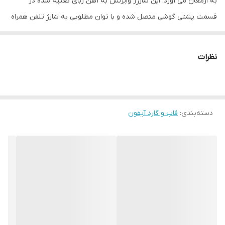
به ارمغان می آورد. این شارژر وایرلس به آهن ربای تعبیه شده در
قسمت پشتی گوشی متصل شده و با توان مطلوبی به شارژ تلفن همراه
کاربر می پردازد. بهره گیری از این تکنولوژی جدید و نوپا مستلزم استفاده
از لوازم جانبی های مناسب خود نیز است. کمپانی های مختلف با در نظر
نظرات
گرفتن این نیاز دست به تولید گاردهایی زده اند که قابلیت پشتیبانی از
این نوع شارژر را دارند.
دسته‌بندی
:
قاب و گارد آیفون